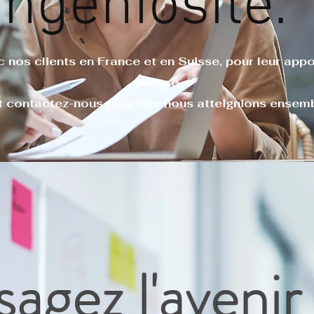
Ingéniosité.
c nos clients en France et en Suisse, pour leur appo
mesure.
t contactez-nous pour que nous atteignions ensembl
sagez l'avenir